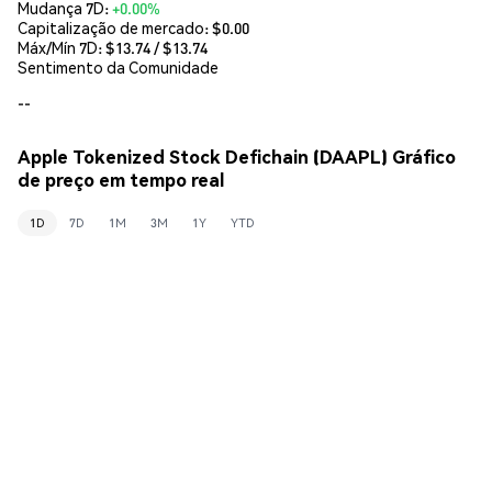
Mudança 7D:
+0.00%
Capitalização de mercado:
$0.00
Máx/Mín 7D: $
13.74
/ $
13.74
Sentimento da Comunidade
--
Apple Tokenized Stock Defichain (DAAPL) Gráfico
de preço em tempo real
1D
7D
1M
3M
1Y
YTD