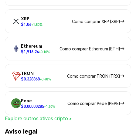
XRP
Como comprar XRP (XRP)
$1.04
+1.80%
Ethereum
Como comprar Ethereum (ETH)
$1,916.24
+0.10%
TRON
Como comprar TRON (TRX)
$0.328868
+0.40%
Pepe
Como comprar Pepe (PEPE)
$0.00000285
+1.30%
Explore outros ativos cripto >
Aviso legal