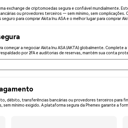
uma exchange de criptomoedas segura e confiável mundialmente. Est
bancárias ou provedores terceiros — sem mínimo, sem complicações. C
s seguro para comprar Akita Inu ASA e o melhor lugar para comprar Aki
segura
a começar a negociar Akita Inu ASA (AKTA) globalmente. Complete a 
espaldado por 2FA e auditorias de reservas, mantém sua conta prote
 pagamento
o, débito, transferências bancárias ou provedores terceiros para f
 sem mínimo exigido. A plataforma segura da Phemex garante a form