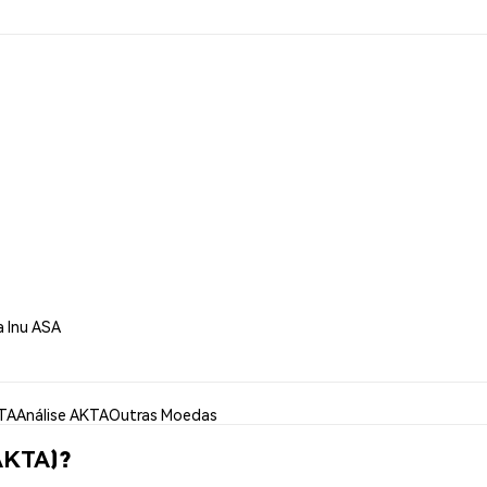
a Inu ASA
TA
Análise AKTA
Outras Moedas
AKTA)?