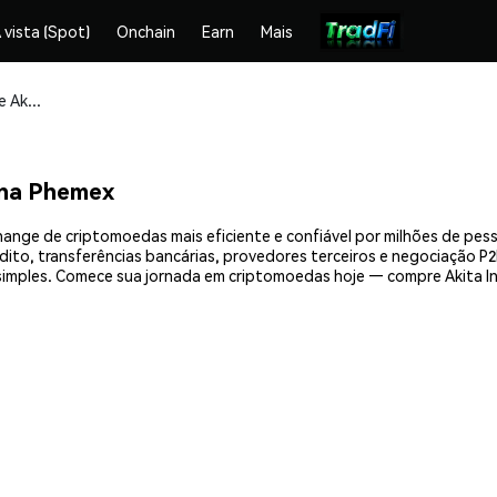
 vista (Spot)
Onchain
Earn
Mais
Compre e armazene Akita Inu ASA (AKTA) com segurança
 na Phemex
hange de criptomoedas mais eficiente e confiável por milhões de pe
ito, transferências bancárias, provedores terceiros e negociação P2P
mples. Comece sua jornada em criptomoedas hoje — compre Akita In