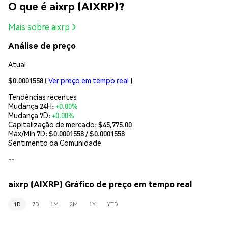
O que é aixrp (AIXRP)?
Mais sobre aixrp
Análise de preço
Atual
$0.0001558
(
Ver preço em tempo real
)
Tendências recentes
Mudança 24H:
+0.00%
Mudança 7D:
+0.00%
Capitalização de mercado:
$45,775.00
Máx/Mín 7D: $
0.0001558
/ $
0.0001558
Sentimento da Comunidade
--
aixrp (AIXRP) Gráfico de preço em tempo real
1D
7D
1M
3M
1Y
YTD