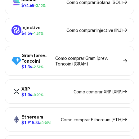
Como comprar Solana (SOL)
$74.68
+3.10%
Injective
Como comprar Injective (INJ)
$4.54
+1.54%
Gram (prev.
Como comprar Gram (prev.
Toncoin)
Toncoin) (GRAM)
$1.36
+2.54%
XRP
Como comprar XRP (XRP)
$1.04
+0.90%
Ethereum
Como comprar Ethereum (ETH)
$1,915.34
+0.90%