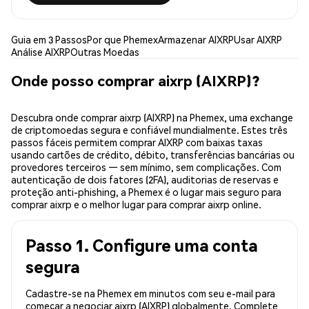
Guia em 3 Passos
Por que Phemex
Armazenar AIXRP
Usar AIXRP
Análise AIXRP
Outras Moedas
Onde posso comprar aixrp (AIXRP)?
Descubra onde comprar aixrp (AIXRP) na Phemex, uma exchange
de criptomoedas segura e confiável mundialmente. Estes três
passos fáceis permitem comprar AIXRP com baixas taxas
usando cartões de crédito, débito, transferências bancárias ou
provedores terceiros — sem mínimo, sem complicações. Com
autenticação de dois fatores (2FA), auditorias de reservas e
proteção anti-phishing, a Phemex é o lugar mais seguro para
comprar aixrp e o melhor lugar para comprar aixrp online.
Passo 1. Configure uma conta
segura
Cadastre-se na Phemex em minutos com seu e-mail para
começar a negociar aixrp (AIXRP) globalmente. Complete