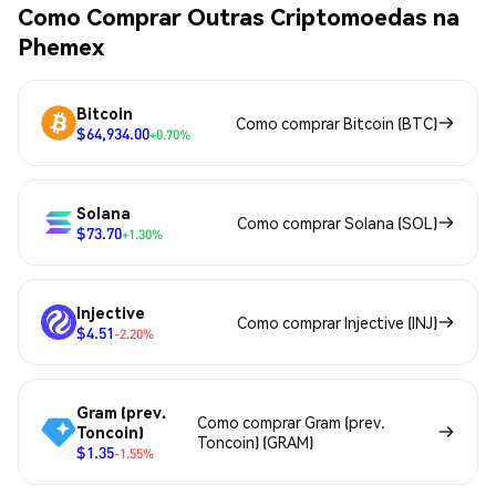
Como Comprar Outras Criptomoedas na
Phemex
Bitcoin
Como comprar Bitcoin (BTC)
$64,934.00
+0.70%
Solana
Como comprar Solana (SOL)
$73.70
+1.30%
Injective
Como comprar Injective (INJ)
$4.51
-2.20%
Gram (prev.
Como comprar Gram (prev.
Toncoin)
Toncoin) (GRAM)
$1.35
-1.55%