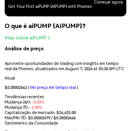
Começar agora
Get Your First aiPUMP (AIPUMP) with Phemex
O que é aiPUMP (AIPUMP)?
Mais sobre aiPUMP
Análise de preço
Aproveite oportunidades de trading com insights em tempo
real da Phemex, atualizados em August 7, 2026 at 03:30 AM UTC
Atual
$0.00002662
(
Ver preço em tempo real
)
Tendências recentes
Mudança 24H:
-0.20%
Mudança 7D:
-2.00%
Capitalização de mercado:
$26,625.00
Máx/Mín 7D: $
0.00002679
/ $
0.00002666
Sentimento da Comunidade