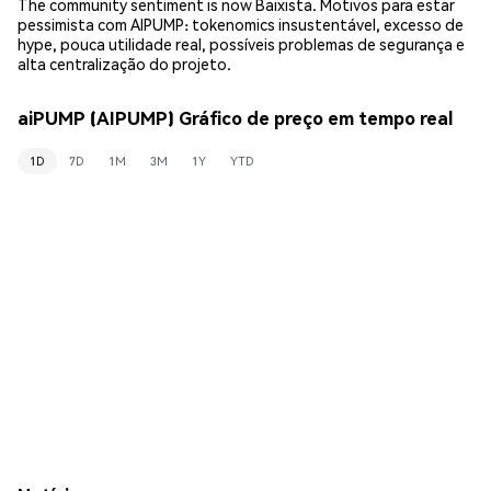
The community sentiment is now Baixista. Motivos para estar
pessimista com AIPUMP: tokenomics insustentável, excesso de
hype, pouca utilidade real, possíveis problemas de segurança e
alta centralização do projeto.
aiPUMP (AIPUMP) Gráfico de preço em tempo real
1D
7D
1M
3M
1Y
YTD