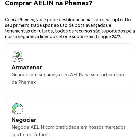
Comprar AELIN na Phemex?
Com a Phemex, você pode desbloquear mais do seu cripto. Do
seu primeiro trade spot ao uso de bots avançados e
ferramentas de futuros, todos os recursos são suportados pela
nossa segurança líder do setor e suporte multilíngue 24/7.
Armazenar
Guarde com segurança seu AELIN na sua carteira spot
da Phemex
Negociar
Negocie AELIN com praticidade em nossos mercados
spot e de futuros