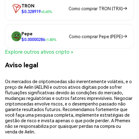
TRON
Como comprar TRON (TRX)
$0.328919
+0.60%
Pepe
Como comprar Pepe (PEPE)
$0.00000286
+1.80%
Explore outros ativos cripto >
Aviso legal
Os mercados de criptomoedas são inerentemente voláteis, e o
preço de Aelin (AELIN) e outros ativos digitais pode sofrer
flutuações significativas devido às condições do mercado,
mudanças regulatórias e outros fatores imprevisíveis. Negociar
criptomoedas envolve riscos, e o desempenho passado não
garante resultados futuros. Recomendamos fortemente que
você faça uma pesquisa completa, implemente estratégias de
gestão de risco e invista apenas o que pode perder. A Phemex
não se responsabiliza por quaisquer perdas na compra ou
venda de Aelin.