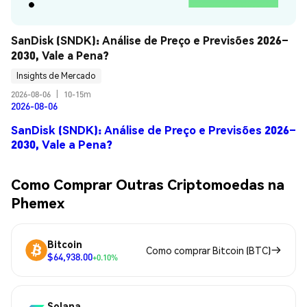
SanDisk (SNDK): Análise de Preço e Previsões 2026–
2030, Vale a Pena?
Insights de Mercado
2026-08-06
|
10-15m
2026-08-06
SanDisk (SNDK): Análise de Preço e Previsões 2026–
2030, Vale a Pena?
Como Comprar Outras Criptomoedas na
Phemex
Bitcoin
Como comprar Bitcoin (BTC)
$64,938.00
+0.10%
Solana