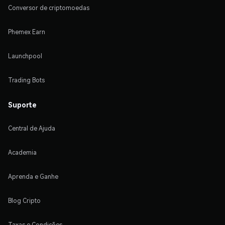
Conversor de criptomoedas
Phemex Earn
Launchpool
Trading Bots
Suporte
Central de Ajuda
Academia
Aprenda e Ganhe
Blog Cripto
Taxas e Condições