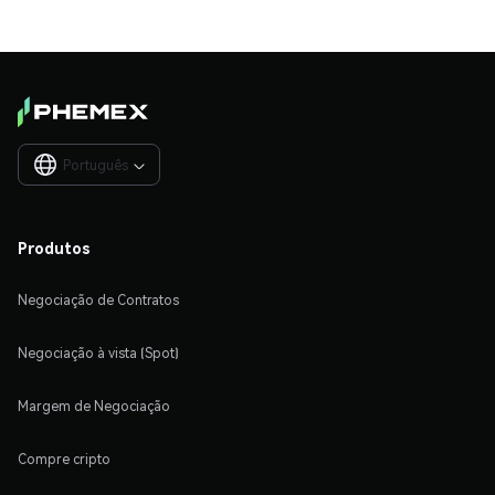
Português

Produtos
Negociação de Contratos
Negociação à vista (Spot)
Margem de Negociação
Compre cripto