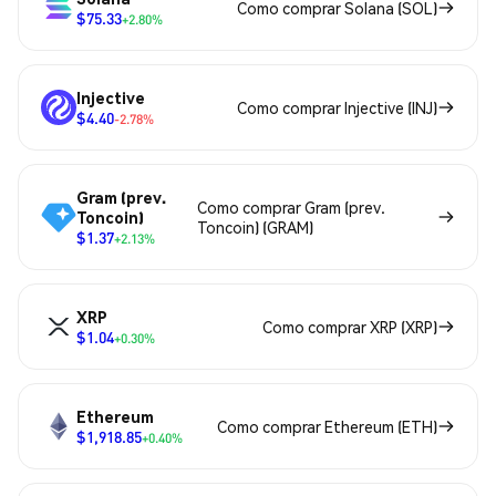
Como comprar Solana (SOL)
$75.33
+2.80%
Injective
Como comprar Injective (INJ)
$4.40
-2.78%
Gram (prev.
Como comprar Gram (prev.
Toncoin)
Toncoin) (GRAM)
$1.37
+2.13%
XRP
Como comprar XRP (XRP)
$1.04
+0.30%
Ethereum
Como comprar Ethereum (ETH)
$1,918.85
+0.40%