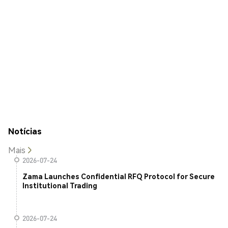
Notícias
Mais
2026-07-24
Zama Launches Confidential RFQ Protocol for Secure
Institutional Trading
2026-07-24