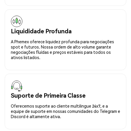
Liquididade Profunda
A Phemex oferece liquidez profunda para negociações
spot e futuros. Nossa ordem de alto volume garante
negociações fluídas e preços estáveis para todos os
ativos listados.
Suporte de Primeira Classe
Oferecemos suporte ao cliente multilingue 24x7, e a
equipe de suporte em nossas comunidades do Telegram e
Discord é altamente ativa.