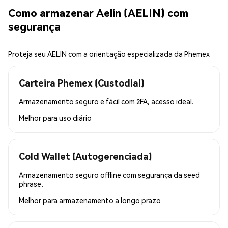
Como armazenar Aelin (AELIN) com
segurança
Proteja seu AELIN com a orientação especializada da Phemex
Carteira Phemex (Custodial)
Armazenamento seguro e fácil com 2FA, acesso ideal.
Melhor para
uso diário
Cold Wallet (Autogerenciada)
Armazenamento seguro offline com segurança da seed
phrase.
Melhor para
armazenamento a longo prazo