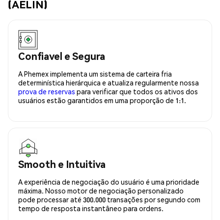
(AELIN)
Confiavel e Segura
A Phemex implementa um sistema de carteira fria
determinística hierárquica e atualiza regularmente nossa
prova de reservas
para verificar que todos os ativos dos
usuários estão garantidos em uma proporção de 1:1.
Smooth e Intuitiva
A experiência de negociação do usuário é uma prioridade
máxima. Nosso motor de negociação personalizado
pode processar até 300.000 transações por segundo com
tempo de resposta instantâneo para ordens.