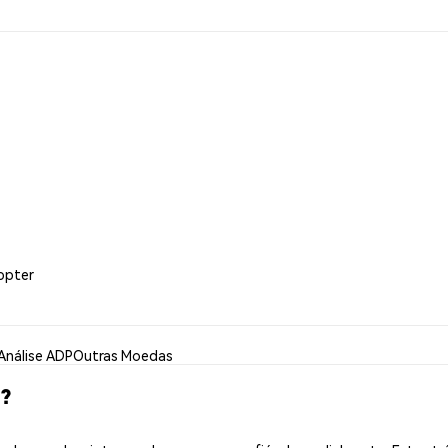
ppter
Análise ADP
Outras Moedas
?