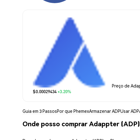
Preço de Ada
$0.00029434
+3.20%
Guia em 3 Passos
Por que Phemex
Armazenar ADP
Usar ADP
Onde posso comprar Adappter (ADP)