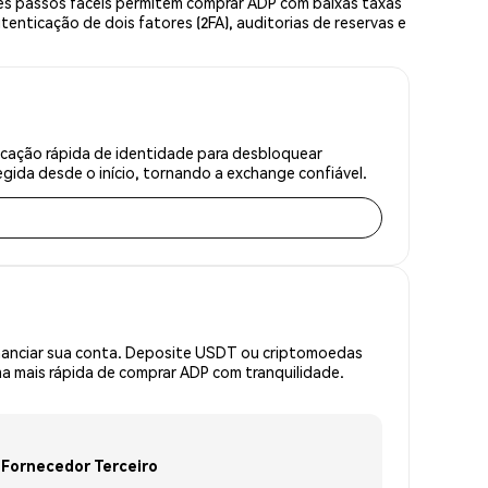
ês passos fáceis permitem comprar ADP com baixas taxas
enticação de dois fatores (2FA), auditorias de reservas e
icação rápida de identidade para desbloquear
gida desde o início, tornando a exchange confiável.
inanciar sua conta. Deposite USDT ou criptomoedas
 mais rápida de comprar ADP com tranquilidade.
Fornecedor Terceiro