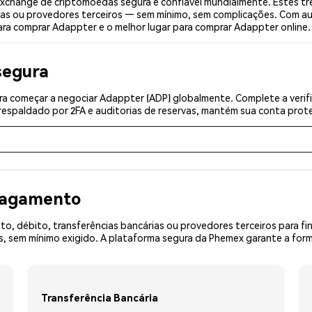
change de criptomoedas segura e confiável mundialmente. Estes tr
ias ou provedores terceiros — sem mínimo, sem complicações. Com aut
ara comprar Adappter e o melhor lugar para comprar Adappter online.
segura
a começar a negociar Adappter (ADP) globalmente. Complete a verif
espaldado por 2FA e auditorias de reservas, mantém sua conta prote
 pagamento
o, débito, transferências bancárias ou provedores terceiros para f
 sem mínimo exigido. A plataforma segura da Phemex garante a forma
Transferência Bancária