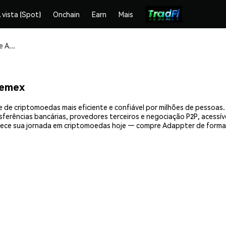
 vista (Spot)
Onchain
Earn
Mais
Compre e armazene Adappter (ADP) com segurança
hemex
 de criptomoedas mais eficiente e confiável por milhões de pessoa
nsferências bancárias, provedores terceiros e negociação P2P, acessív
ece sua jornada em criptomoedas hoje — compre Adappter de forma 