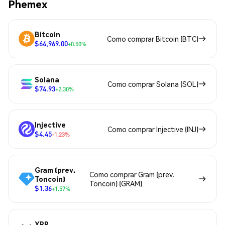
Phemex
Bitcoin
Como comprar Bitcoin (BTC)
$64,969.00
+0.50%
Solana
Como comprar Solana (SOL)
$74.93
+2.30%
Injective
Como comprar Injective (INJ)
$4.45
-1.23%
Gram (prev.
Como comprar Gram (prev.
Toncoin)
Toncoin) (GRAM)
$1.36
+1.57%
XRP