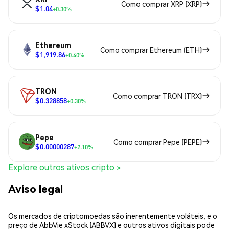
Como comprar XRP (XRP)
$1.04
+0.30%
Ethereum
Como comprar Ethereum (ETH)
$1,919.86
+0.40%
TRON
Como comprar TRON (TRX)
$0.328858
+0.30%
Pepe
Como comprar Pepe (PEPE)
$0.00000287
+2.10%
Explore outros ativos cripto >
Aviso legal
Os mercados de criptomoedas são inerentemente voláteis, e o
preço de AbbVie xStock (ABBVX) e outros ativos digitais pode