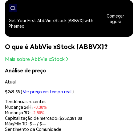
Começar
Get Your First AbbVie xStock (ABBVX) with
agora
Phemex
O que é AbbVie xStock (ABBVX)?
Mais sobre AbbVie xStock
Análise de preço
Atual
$249.58
(
Ver preço em tempo real
)
Tendências recentes
Mudança 24H:
-0.30%
Mudança 7D:
-2.80%
Capitalização de mercado:
$252,381.00
Máx/Mín 7D: $
--
/ $
--
Sentimento da Comunidade