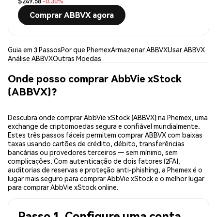
$249.58
-0.30%
Comprar ABBVX agora
Guia em 3 Passos
Por que Phemex
Armazenar ABBVX
Usar ABBVX
Análise ABBVX
Outras Moedas
Onde posso comprar AbbVie xStock
(ABBVX)?
Descubra onde comprar AbbVie xStock (ABBVX) na Phemex, uma
exchange de criptomoedas segura e confiável mundialmente.
Estes três passos fáceis permitem comprar ABBVX com baixas
taxas usando cartões de crédito, débito, transferências
bancárias ou provedores terceiros — sem mínimo, sem
complicações. Com autenticação de dois fatores (2FA),
auditorias de reservas e proteção anti-phishing, a Phemex é o
lugar mais seguro para comprar AbbVie xStock e o melhor lugar
para comprar AbbVie xStock online.
Passo 1. Configure uma conta