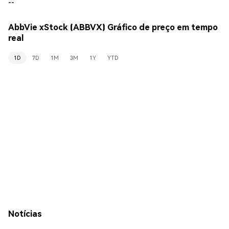
--
AbbVie xStock (ABBVX) Gráfico de preço em tempo
real
1D
7D
1M
3M
1Y
YTD
Notícias