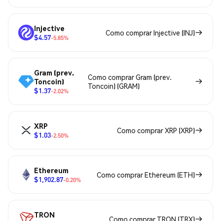
Injective
Como comprar Injective (INJ)
$4.57
-5.85%
Gram (prev.
Como comprar Gram (prev.
Toncoin)
Toncoin) (GRAM)
$1.37
-2.02%
XRP
Como comprar XRP (XRP)
$1.03
-2.50%
Ethereum
Como comprar Ethereum (ETH)
$1,902.87
-0.20%
TRON
Como comprar TRON (TRX)