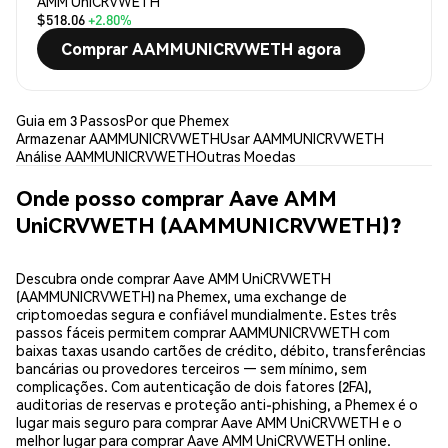
AMM UniCRVWETH
$518.06
+2.80%
Comprar AAMMUNICRVWETH agora
Guia em 3 Passos
Por que Phemex
Armazenar AAMMUNICRVWETH
Usar AAMMUNICRVWETH
Análise AAMMUNICRVWETH
Outras Moedas
Onde posso comprar Aave AMM
UniCRVWETH (AAMMUNICRVWETH)?
Descubra onde comprar Aave AMM UniCRVWETH
(AAMMUNICRVWETH) na Phemex, uma exchange de
criptomoedas segura e confiável mundialmente. Estes três
passos fáceis permitem comprar AAMMUNICRVWETH com
baixas taxas usando cartões de crédito, débito, transferências
bancárias ou provedores terceiros — sem mínimo, sem
complicações. Com autenticação de dois fatores (2FA),
auditorias de reservas e proteção anti-phishing, a Phemex é o
lugar mais seguro para comprar Aave AMM UniCRVWETH e o
melhor lugar para comprar Aave AMM UniCRVWETH online.