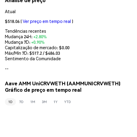
Análise de preço
Atual
$518.06
(
Ver preço em tempo real
)
Tendências recentes
Mudança 24H:
+2.80%
Mudança 7D:
+0.90%
Capitalização de mercado:
$0.00
Máx/Mín 7D: $
517.2
/ $
486.03
Sentimento da Comunidade
--
Aave AMM UniCRVWETH (AAMMUNICRVWETH)
Gráfico de preço em tempo real
1D
7D
1M
3M
1Y
YTD