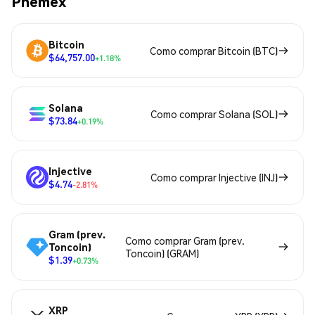
Phemex
Bitcoin
Como comprar Bitcoin (BTC)
$64,757.00
+1.18%
Solana
Como comprar Solana (SOL)
$73.84
+0.19%
Injective
Como comprar Injective (INJ)
$4.74
-2.81%
Gram (prev.
Como comprar Gram (prev.
Toncoin)
Toncoin) (GRAM)
$1.39
+0.73%
XRP