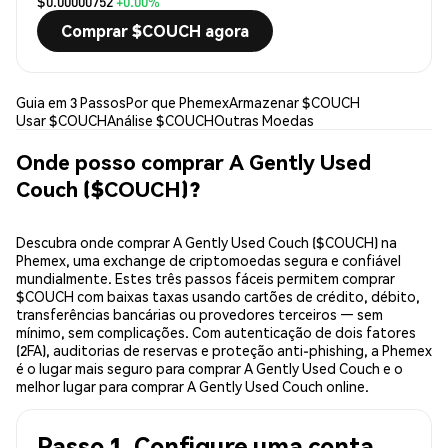
$0.00000752
+0.00%
Comprar $COUCH agora
Guia em 3 Passos
Por que Phemex
Armazenar $COUCH
Usar $COUCH
Análise $COUCH
Outras Moedas
Onde posso comprar A Gently Used
Couch ($COUCH)?
Descubra onde comprar A Gently Used Couch ($COUCH) na
Phemex, uma exchange de criptomoedas segura e confiável
mundialmente. Estes três passos fáceis permitem comprar
$COUCH com baixas taxas usando cartões de crédito, débito,
transferências bancárias ou provedores terceiros — sem
mínimo, sem complicações. Com autenticação de dois fatores
(2FA), auditorias de reservas e proteção anti-phishing, a Phemex
é o lugar mais seguro para comprar A Gently Used Couch e o
melhor lugar para comprar A Gently Used Couch online.
Passo 1. Configure uma conta