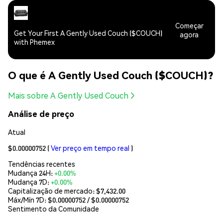
Começar
Get Your First A Gently Used Couch ($COUCH)
agora
with Phemex
O que é A Gently Used Couch ($COUCH)?
Mais sobre A Gently Used Couch
Análise de preço
Atual
$0.00000752
(
Ver preço em tempo real
)
Tendências recentes
Mudança 24H:
+0.00%
Mudança 7D:
+0.00%
Capitalização de mercado:
$7,432.00
Máx/Mín 7D: $
0.00000752
/ $
0.00000752
Sentimento da Comunidade