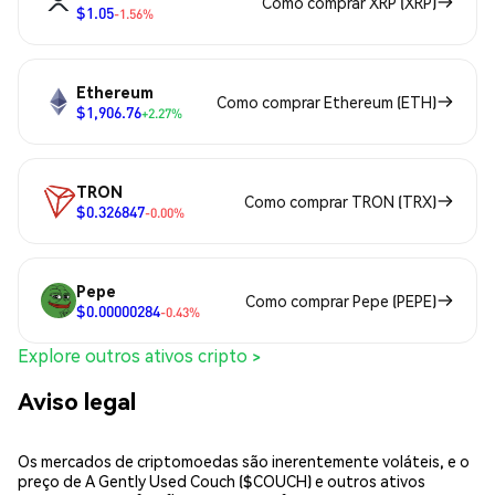
Como comprar XRP (XRP)
$1.05
-1.56%
Ethereum
Como comprar Ethereum (ETH)
$1,906.76
+2.27%
TRON
Como comprar TRON (TRX)
$0.326847
-0.00%
Pepe
Como comprar Pepe (PEPE)
$0.00000284
-0.43%
Explore outros ativos cripto >
Aviso legal
Os mercados de criptomoedas são inerentemente voláteis, e o
preço de A Gently Used Couch ($COUCH) e outros ativos