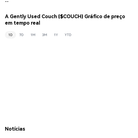
--
A Gently Used Couch ($COUCH) Gráfico de preço
em tempo real
1D
7D
1M
3M
1Y
YTD
Notícias