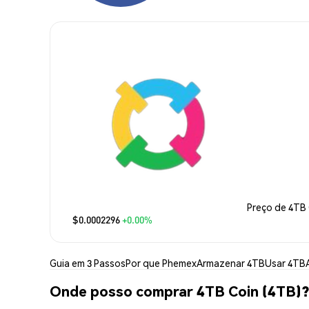
Preço de 4TB
$0.0002296
+0.00%
Guia em 3 Passos
Por que Phemex
Armazenar 4TB
Usar 4TB
Onde posso comprar 4TB Coin (4TB)?