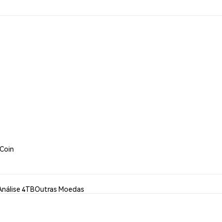
 Coin
Análise 4TB
Outras Moedas