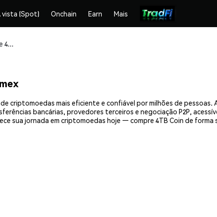
 vista (Spot)
Onchain
Earn
Mais
Compre e armazene 4TB Coin (4TB) com segurança
emex
de criptomoedas mais eficiente e confiável por milhões de pessoas
nsferências bancárias, provedores terceiros e negociação P2P, acessív
ece sua jornada em criptomoedas hoje — compre 4TB Coin de forma s