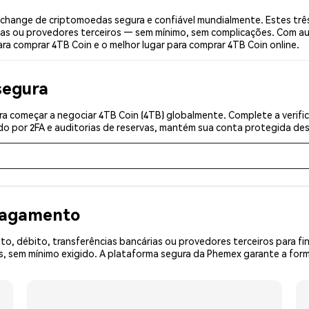
change de criptomoedas segura e confiável mundialmente. Estes trê
ias ou provedores terceiros — sem mínimo, sem complicações. Com aut
ra comprar 4TB Coin e o melhor lugar para comprar 4TB Coin online.
segura
a começar a negociar 4TB Coin (4TB) globalmente. Complete a verifi
o por 2FA e auditorias de reservas, mantém sua conta protegida desd
 pagamento
o, débito, transferências bancárias ou provedores terceiros para f
sem mínimo exigido. A plataforma segura da Phemex garante a forma