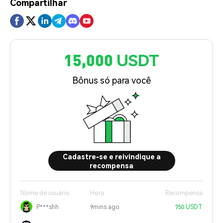
Compartilhar
15,000 USDT
Bônus só para você
Cadastre-se e reivindique a
recompensa
Nome de usuário
Hora
Recompensa
P***shh
9mins ago
750 USDT