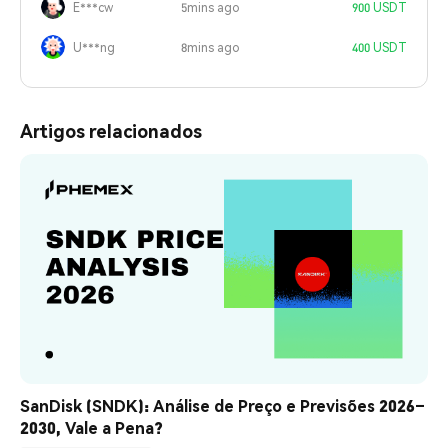
E***cw
5mins ago
900 USDT
U***ng
8mins ago
400 USDT
Artigos relacionados
SanDisk (SNDK): Análise de Preço e Previsões 2026–
2030, Vale a Pena?