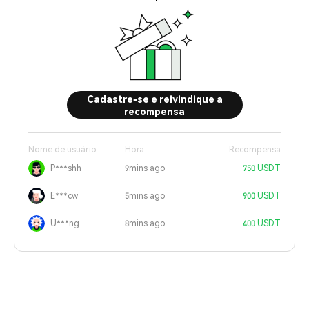
Cadastre-se e reivindique a
recompensa
Nome de usuário
Hora
Recompensa
P***shh
9mins ago
750 USDT
E***cw
5mins ago
900 USDT
U***ng
8mins ago
400 USDT