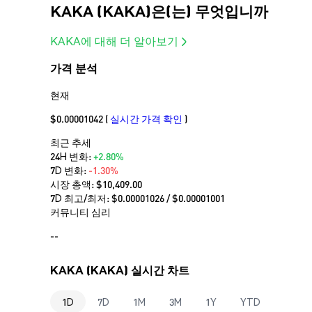
KAKA (KAKA)은(는) 무엇입니까
KAKA에 대해 더 알아보기
가격 분석
현재
$0.00001042
(
실시간 가격 확인
)
최근 추세
24H 변화:
+2.80%
7D 변화:
-1.30%
시장 총액:
$10,409.00
7D 최고/최저: $
0.00001026
/ $
0.00001001
커뮤니티 심리
--
KAKA (KAKA) 실시간 차트
1D
7D
1M
3M
1Y
YTD