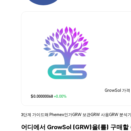
GrowSol 가격
$0.00000068
+0.00%
3단계 가이드
왜 Phemex인가
GRW 보관
GRW 사용
GRW 분석
기
어디에서 GrowSol (GRW)을(를) 구매할