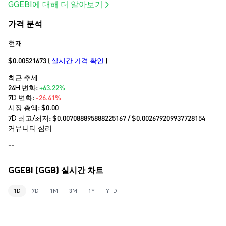
GGEBI에 대해 더 알아보기
가격 분석
현재
$0.00521673
(
실시간 가격 확인
)
최근 추세
24H 변화:
+63.22%
7D 변화:
-26.41%
시장 총액:
$0.00
7D 최고/최저: $
0.007088895888225167
/ $
0.002679209937728154
커뮤니티 심리
--
GGEBI (GGB) 실시간 차트
1D
7D
1M
3M
1Y
YTD