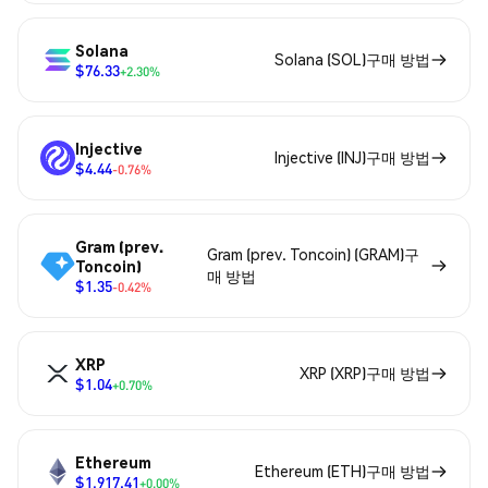
Solana
Solana (SOL)구매 방법
$76.33
+2.30%
Injective
Injective (INJ)구매 방법
$4.44
-0.76%
Gram (prev.
Gram (prev. Toncoin) (GRAM)구
Toncoin)
매 방법
$1.35
-0.42%
XRP
XRP (XRP)구매 방법
$1.04
+0.70%
Ethereum
Ethereum (ETH)구매 방법
$1,917.41
+0.00%