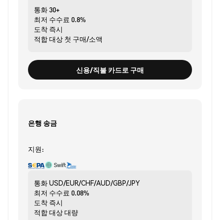
통화
30+
최저 수수료
0.8%
도착
즉시
적합 대상
첫 구매/소액
신용/직불 카드로 구매
은행 송금
지원:
통화
USD/EUR/CHF/AUD/GBP/JPY
최저 수수료
0.08%
도착
즉시
적합 대상
대량