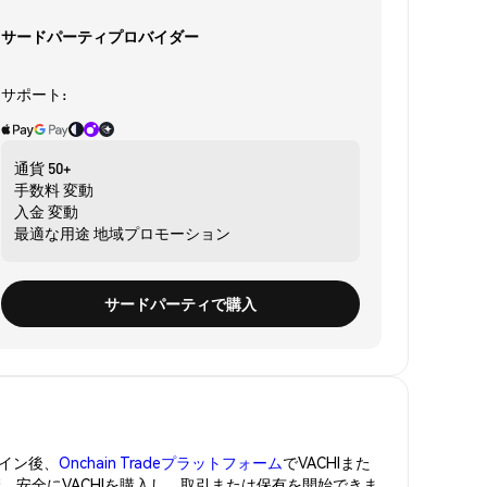
サードパーティプロバイダー
サポート:
通貨
50+
手数料
変動
入金
変動
最適な用途
地域プロモーション
サードパーティで購入
イン後、
Onchain Tradeプラットフォーム
でVACHIまた
管。安全にVACHIを購入し、取引または保有を開始できま