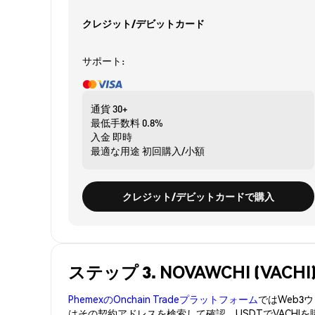
クレジット/デビットカード
サポート:
通貨
30+
最低手数料
0.8%
入金
即時
最適な用途
初回購入/小額
クレジット/デビットカードで購入
ステップ 3. NOVAWCHI (VA
PhemexのOnchain Tradeプラットフォーム
ではWeb
はその契約アドレスを検索して確認。USDTでVACHI