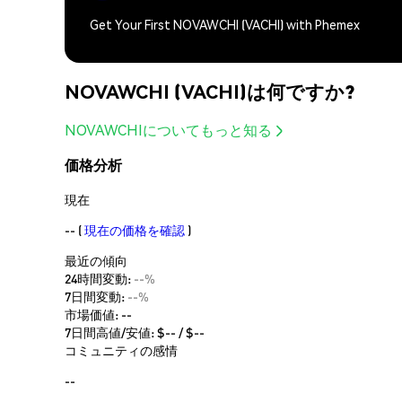
Get Your First NOVAWCHI (VACHI) with Phemex
NOVAWCHI (VACHI)は何ですか?
NOVAWCHIについてもっと知る
価格分析
現在
--
(
現在の価格を確認
)
最近の傾向
24時間変動:
--%
7日間変動:
--%
市場価値:
--
7日間高値/安値: $
--
/ $
--
コミュニティの感情
--