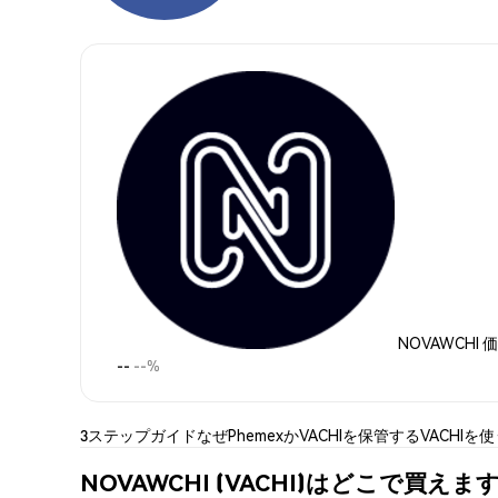
NOVAWCHI 
--
--%
3ステップガイド
なぜPhemexか
VACHIを保管する
VACHIを
NOVAWCHI (VACHI)はどこで買えま