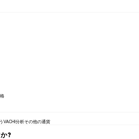
価格
使う
VACHI分析
その他の通貨
すか?