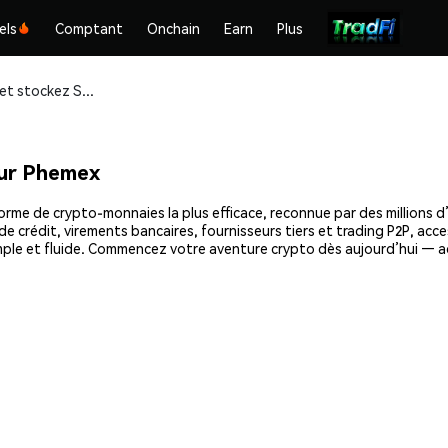
els
Comptant
Onchain
Earn
Plus
Achetez et stockez SMORE (SMORE) en toute sécurité
ur Phemex
e de crypto-monnaies la plus efficace, reconnue par des millions d’u
e crédit, virements bancaires, fournisseurs tiers et trading P2P, acce
ple et fluide. Commencez votre aventure crypto dès aujourd’hui — 