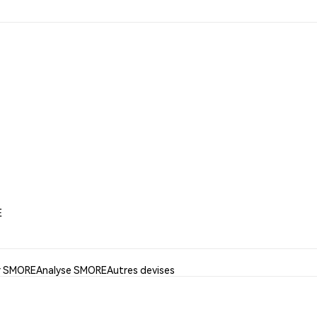
E
er SMORE
Analyse SMORE
Autres devises