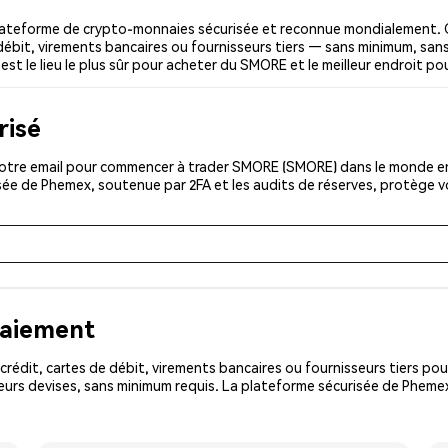
teforme de crypto-monnaies sécurisée et reconnue mondialement. C
débit, virements bancaires ou fournisseurs tiers — sans minimum, sans 
est le lieu le plus sûr pour acheter du SMORE et le meilleur endroit p
risé
otre email pour commencer à trader SMORE (SMORE) dans le monde enti
isée de Phemex, soutenue par 2FA et les audits de réserves, protège 
paiement
rédit, cartes de débit, virements bancaires ou fournisseurs tiers 
eurs devises, sans minimum requis. La plateforme sécurisée de Pheme