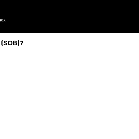
mex
 (SOB)?