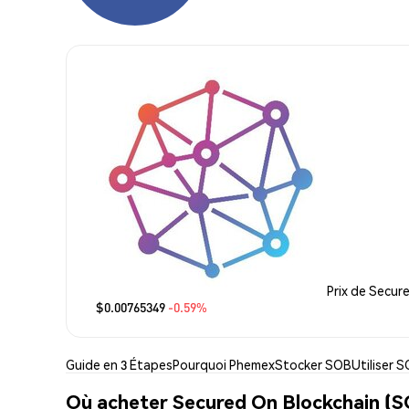
Prix de Secur
$0.00765349
-0.59%
Guide en 3 Étapes
Pourquoi Phemex
Stocker SOB
Utiliser 
Où acheter Secured On Blockchain (S