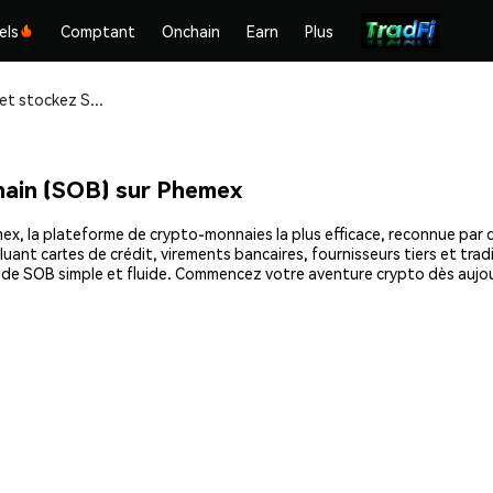
els
Comptant
Onchain
Earn
Plus
Achetez et stockez Secured On Blockchain (SOB) en toute sécurité
ain (SOB) sur Phemex
, la plateforme de crypto-monnaies la plus efficace, reconnue par des
uant cartes de crédit, virements bancaires, fournisseurs tiers et tra
at de SOB simple et fluide. Commencez votre aventure crypto dès auj