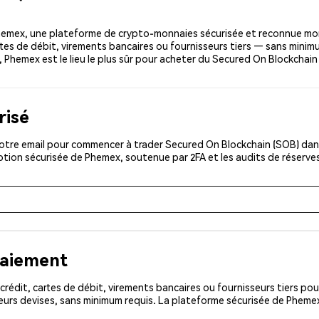
hemex, une plateforme de crypto-monnaies sécurisée et reconnue mo
artes de débit, virements bancaires ou fournisseurs tiers — sans minim
g, Phemex est le lieu le plus sûr pour acheter du Secured On Blockchai
risé
otre email pour commencer à trader Secured On Blockchain (SOB) dans 
iption sécurisée de Phemex, soutenue par 2FA et les audits de réserve
paiement
rédit, cartes de débit, virements bancaires ou fournisseurs tiers 
eurs devises, sans minimum requis. La plateforme sécurisée de Phemex