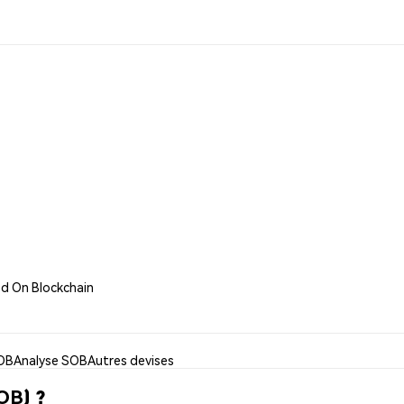
ed On Blockchain
SOB
Analyse SOB
Autres devises
OB) ?