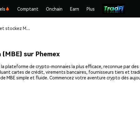
els
Comptant
Onchain
Earn
Plus
Achetez et stockez MxmBoxcEus Token (MBE) en toute sécurité
 (MBE) sur Phemex
plateforme de crypto-monnaies la plus efficace, reconnue par des mil
uant cartes de crédit, virements bancaires, fournisseurs tiers et tra
hat de MBE simple et fluide. Commencez votre aventure crypto dès au