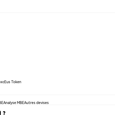
oxcEus Token
MBE
Analyse MBE
Autres devises
 ?