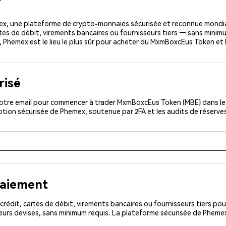
, une plateforme de crypto-monnaies sécurisée et reconnue mondia
artes de débit, virements bancaires ou fournisseurs tiers — sans minim
ing, Phemex est le lieu le plus sûr pour acheter du MxmBoxcEus Token 
risé
otre email pour commencer à trader MxmBoxcEus Token (MBE) dans le m
iption sécurisée de Phemex, soutenue par 2FA et les audits de réserve
paiement
rédit, cartes de débit, virements bancaires ou fournisseurs tiers 
eurs devises, sans minimum requis. La plateforme sécurisée de Phemex