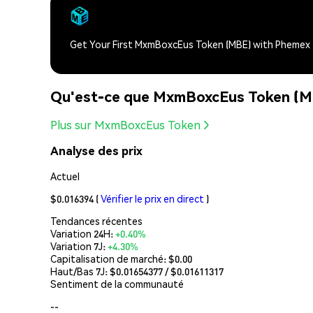
Get Your First MxmBoxcEus Token (MBE) with Phemex
Qu'est-ce que MxmBoxcEus Token (
Plus sur MxmBoxcEus Token
Analyse des prix
Actuel
$0.016394
(
Vérifier le prix en direct
)
Tendances récentes
Variation 24H:
+0.40%
Variation 7J:
+4.30%
Capitalisation de marché:
$0.00
Haut/Bas 7J: $
0.01654377
/ $
0.01611317
Sentiment de la communauté
--