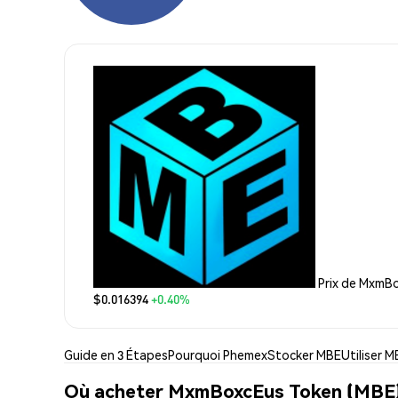
Prix de MxmB
$0.016394
+0.40%
Guide en 3 Étapes
Pourquoi Phemex
Stocker MBE
Utiliser 
Où acheter MxmBoxcEus Token (MBE)