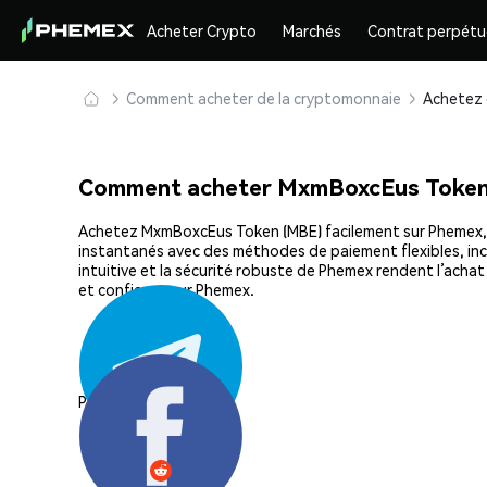
Acheter Crypto
Marchés
Contrat perpétu
Comment acheter de la cryptomonnaie
Comment acheter MxmBoxcEus Token
Achetez MxmBoxcEus Token (MBE) facilement sur Phemex, la 
instantanés avec des méthodes de paiement flexibles, incl
intuitive et la sécurité robuste de Phemex rendent l’ac
et confiance sur Phemex.
Partager: