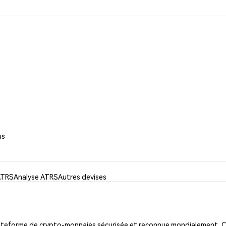
us
 ATRS
Analyse ATRS
Autres devises
lateforme de crypto-monnaies sécurisée et reconnue mondialement. C