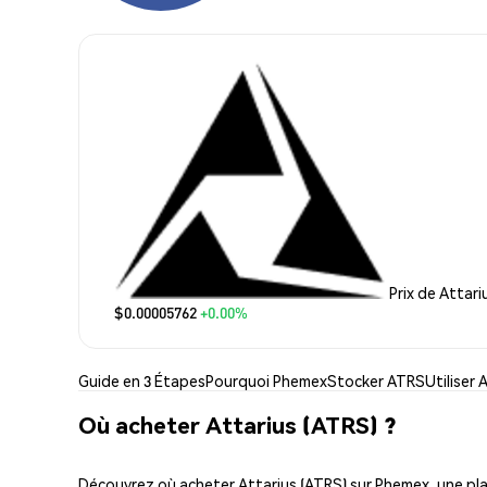
Prix de Attari
$0.00005762
+0.00%
Guide en 3 Étapes
Pourquoi Phemex
Stocker ATRS
Utiliser
Où acheter Attarius (ATRS) ?
Découvrez où acheter Attarius (ATRS) sur Phemex, une p