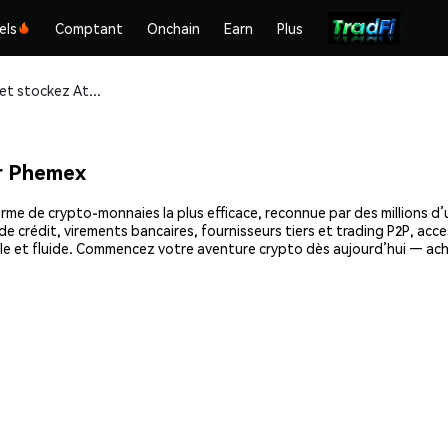
els
Comptant
Onchain
Earn
Plus
Achetez et stockez Attarius (ATRS) en toute sécurité
r Phemex
me de crypto-monnaies la plus efficace, reconnue par des millions d’u
e crédit, virements bancaires, fournisseurs tiers et trading P2P, acce
e et fluide. Commencez votre aventure crypto dès aujourd’hui — ach