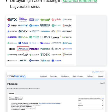
Detaylar için CoinTracking'in
Kullanıcı rehberine
başvurabilirsiniz.