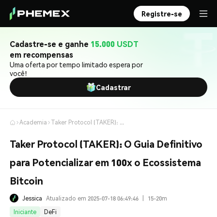
Registre-se
Cadastre-se e ganhe
15.000 USDT
em recompensas
Uma oferta por tempo limitado espera por
você!
Cadastrar
Academia
Taker Protocol (TAKER): O Guia Definitivo para Potencializar em 100x o Ecossistema Bitcoin
Taker Protocol (TAKER): O Guia Definitivo
para Potencializar em 100x o Ecossistema
Bitcoin
Jessica
Atualizado em 2025-07-18 06:49:46
|
15-20m
Iniciante
DeFi