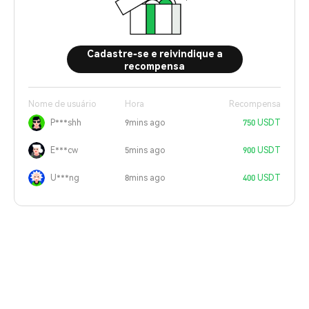
Cadastre-se e reivindique a
recompensa
Nome de usuário
Hora
Recompensa
P***shh
9mins ago
750 USDT
E***cw
5mins ago
900 USDT
U***ng
8mins ago
400 USDT