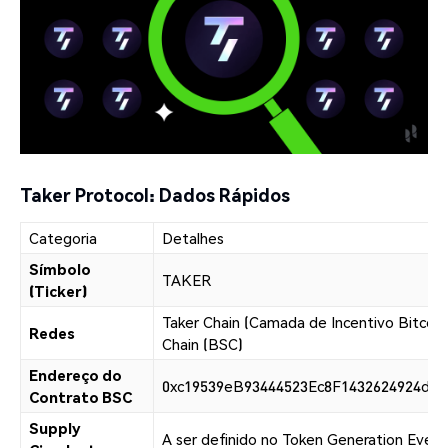
Taker Protocol: Dados Rápidos
Categoria
Detalhes
Símbolo
TAKER
(Ticker)
Taker Chain (Camada de Incentivo Bitcoi
Redes
Chain (BSC)
Endereço do
0xc19539eB93444523Ec8F1432624924d2e
Contrato BSC
Supply
A ser definido no Token Generation Even