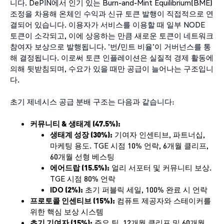
니다. DePIN에서 인기 있는 Burn-and-Mint Equilibrium(BME)
조정을 차용해 온체인 수익과 신규 토큰 발행이 직접적으로 연
결되어 있습니다. 이용자가 서비스를 이용할 때 일부 NODE
토큰이 소각되고, 이에 상응하는 만큼 새로운 토큰이 네트워크
참여자 보상으로 발행됩니다. '번/민트 비율'이 거버넌스를 통
해 결정됩니다. 이로써 토큰 인플레이션은 실질적 경제 활동에
의해 뒷받침되며, 수요가 있을 때만 공급이 늘어나는 구조입니
다.
초기 제네시스 공급 분배 구조는 다음과 같습니다:
커뮤니티 & 생태계 (47.5%):
생태계 성장 (30%):
기여자 인센티브, 파트너십,
마케팅 용도. TGE 시점 10% 언락, 6개월 클리프,
60개월 선형 베스팅
에어드랍 (15.5%):
얼리 서포터 및 커뮤니티 보상.
TGE 시점 80% 언락
IDO (2%):
초기 퍼블릭 세일, 100% 완료 시 언락
프로토콜 인센티브 (15%):
컴퓨트 제공자와 스테이커를
위한 핵심 보상 시스템
초기 기여자 (15%):
주요 팀, 12개월 클리프 및 60개월