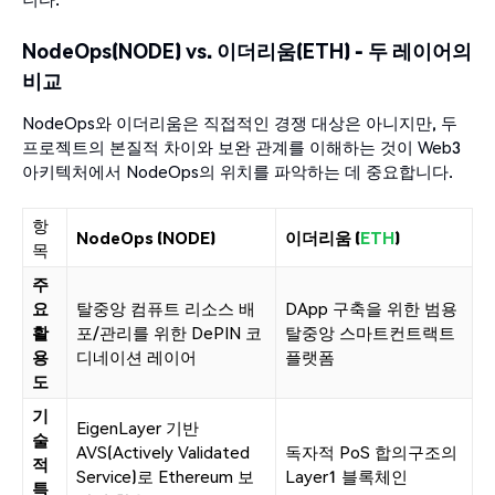
NodeOps(NODE) vs. 이더리움(ETH) - 두 레이어의
비교
NodeOps와 이더리움은 직접적인 경쟁 대상은 아니지만, 두
프로젝트의 본질적 차이와 보완 관계를 이해하는 것이 Web3
아키텍처에서 NodeOps의 위치를 파악하는 데 중요합니다.
항
NodeOps (NODE)
이더리움 (
ETH
)
목
주
요
탈중앙 컴퓨트 리소스 배
DApp 구축을 위한 범용
활
포/관리를 위한 DePIN 코
탈중앙 스마트컨트랙트
용
디네이션 레이어
플랫폼
도
기
EigenLayer 기반
술
AVS(Actively Validated
독자적 PoS 합의구조의
적
Service)로 Ethereum 보
Layer1 블록체인
특