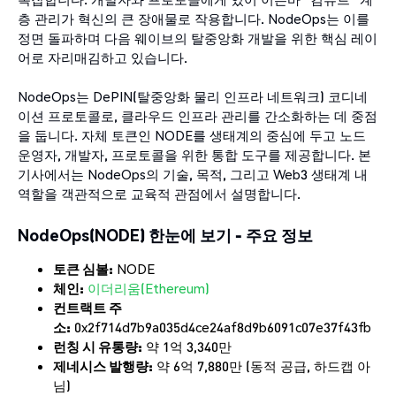
층 관리가 혁신의 큰 장애물로 작용합니다. NodeOps는 이를
정면 돌파하며 다음 웨이브의 탈중앙화 개발을 위한 핵심 레이
어로 자리매김하고 있습니다.
NodeOps는 DePIN(탈중앙화 물리 인프라 네트워크) 코디네
이션 프로토콜로, 클라우드 인프라 관리를 간소화하는 데 중점
을 둡니다. 자체 토큰인 NODE를 생태계의 중심에 두고 노드
운영자, 개발자, 프로토콜을 위한 통합 도구를 제공합니다. 본
기사에서는 NodeOps의 기술, 목적, 그리고 Web3 생태계 내
역할을 객관적으로 교육적 관점에서 설명합니다.
NodeOps(NODE) 한눈에 보기 - 주요 정보
토큰 심볼:
NODE
체인:
이더리움(Ethereum)
컨트랙트 주
소:
0x2f714d7b9a035d4ce24af8d9b6091c07e37f43fb
런칭 시 유통량:
약 1억 3,340만
제네시스 발행량:
약 6억 7,880만 (동적 공급, 하드캡 아
님)