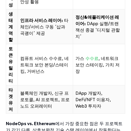
안성 활용
성
생
정산&애플리케이션 레
태
인프라 서비스 레이어:
타
이어:
DApp 실행/트랜
계
체인/서비스 구동 ‘삽과
잭션 종결 ‘디지털 관할
역
곡괭이’ 제공
지’
할
토
큰
컴퓨트 서비스 수수료, 네
가스
수수료
, 네트워크
유
트워크 보안 본딩/스테이
보안 스테이킹, 가치 저
틸
킹, 거버넌스
장
리
티
타
블록체인 개발자, 신규 프
DApp 개발자,
겟
로토콜, AI 프로젝트, 프로
DeFi/NFT 이용자,
유
노드 오퍼레이터
Web3 투자자
저
NodeOps vs. Ethereum
에서 가장 중요한 점은 두 프로젝트
가 각기 다른, 상호보완적 기술 스택 레이어에서 작동한다는