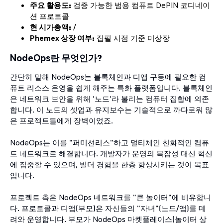
주요 활용도:
검증 가능한 범용 컴퓨트 DePIN 코디네이
션 프로토콜
현 시가총액:
/
Phemex 상장 여부:
집필 시점 기준 미상장
NodeOps란 무엇인가?
간단히 말해 NodeOps는 블록체인과 디앱 구동에 필요한 컴
퓨트 리소스 운영을 쉽게 해주는 특화 플랫폼입니다. 블록체인
은 네트워크 보안을 위해 '노드'라 불리는 컴퓨터 집합에 의존
합니다. 이 노드의 셋업과 유지보수는 기술적으로 까다로워 많
은 프로젝트들에게 장벽이었죠.
NodeOps는 이를 "퍼미션리스"하고 멀티체인 친화적인 컴퓨
트 네트워크로 해결합니다. 개발자가 운영의 복잡성 대신 혁신
에 집중할 수 있으며, 빌더 경험을 한층 향상시키는 것이 목표
입니다.
프로젝트 측은 NodeOps 네트워크를 "큰 놀이터"에 비유합니
다. 프로토콜과 디앱(부모)은 자신들의 "자녀"(노드/앱)를 데
려와 운영합니다. 부모가 NodeOps 마켓플레이스(놀이터 상