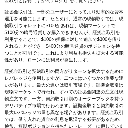
金取引とは何ですか?(ブログ)」をご覧ください。
証拠金取引は、一部のユーザーにとってより効率的な資本
運用を可能にします。たとえば、通常の現物取引では、現
物取引ウォレットに$100があれば、現物マーケットで
$100分の暗号通貨しか購入できませんが、証拠金取引を
利用することで、$100の担保に対して追加で$300を借り
入れることができ、$400分の暗号通貨のポジションを持
つことが可能です。これにより利益も損失も拡大する可能
性があり、ローンには利息が発生します。
証拠金取引と契約取引の両方がリターンを拡大するために
レバレッジを使用しますが、二つにはいくつかの重要な違
いがあります。最大の違いは取引市場です。証拠金取引は
現物マーケットで行われ、すべての証拠金関連の注文は現
物注文です。一方、契約取引は別のオーダーブックを持つ
デリバティブ市場で行われます。証拠金取引と契約取引の
最大レバレッジの量も異なる場合があります。証拠金取引
では、借り入れた資金の利息を返済する必要があるため、
通常、短期ポジションを持ちたいトレーダーに適していま