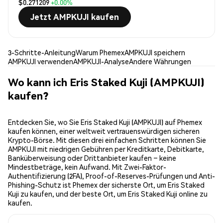
$0.271209
+0.00%
Jetzt AMPKUJI kaufen
3-Schritte-Anleitung
Warum Phemex
AMPKUJI speichern
AMPKUJI verwenden
AMPKUJI-Analyse
Andere Währungen
Wo kann ich Eris Staked Kuji (AMPKUJI)
kaufen?
Entdecken Sie, wo Sie Eris Staked Kuji (AMPKUJI) auf Phemex
kaufen können, einer weltweit vertrauenswürdigen sicheren
Krypto-Börse. Mit diesen drei einfachen Schritten können Sie
AMPKUJI mit niedrigen Gebühren per Kreditkarte, Debitkarte,
Banküberweisung oder Drittanbieter kaufen – keine
Mindestbeträge, kein Aufwand. Mit Zwei-Faktor-
Authentifizierung (2FA), Proof-of-Reserves-Prüfungen und Anti-
Phishing-Schutz ist Phemex der sicherste Ort, um Eris Staked
Kuji zu kaufen, und der beste Ort, um Eris Staked Kuji online zu
kaufen.