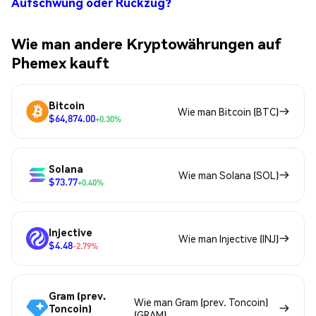
Aufschwung oder Rückzug?
Wie man andere Kryptowährungen auf
Phemex kauft
Bitcoin
Wie man Bitcoin (BTC)
$64,874.00
+0.30%
Solana
Wie man Solana (SOL)
$73.77
+0.40%
Injective
Wie man Injective (INJ)
$4.48
-2.79%
Gram (prev.
Wie man Gram (prev. Toncoin)
Toncoin)
(GRAM)