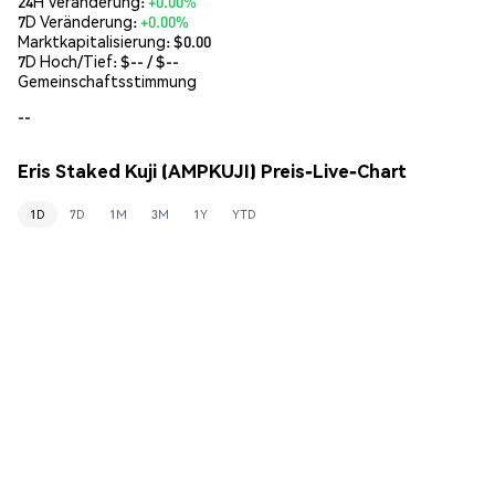
24H Veränderung:
+0.00%
7D Veränderung:
+0.00%
Marktkapitalisierung:
$0.00
7D Hoch/Tief: $
--
/ $
--
Gemeinschaftsstimmung
--
Eris Staked Kuji (AMPKUJI) Preis-Live-Chart
1D
7D
1M
3M
1Y
YTD