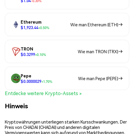
$1.04
-0.30%
Ethereum
Wie man Ethereum (ETH)
$1,923.44
+0.50%
TRON
Wie man TRON (TRX)
$0.3299
+0.10%
Pepe
Wie man Pepe (PEPE)
$0.0000029
+1.70%
Entdecke weitere Krypto-Assets >
Hinweis
Kryptowährungen unterliegen starken Kursschwankungen. Der
Preis von CHADAI (CHADAI) und anderen digitalen
Vermögenswerten kann sich aufgrund von Marktbedingungen,