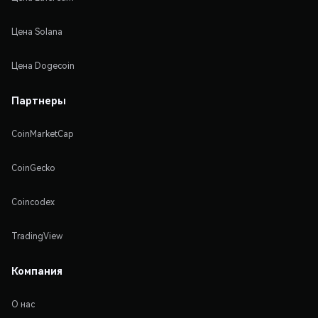
Цена Solana
Цена Dogecoin
Партнеры
CoinMarketCap
CoinGecko
Coincodex
TradingView
Компания
О нас