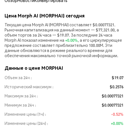
Обзор
Новости
Конвертировать
Цена Morph AI (MORPHAI) сегодня
Текущая цена Morph AI (MORPHAI) составляет $0.00077321.
Рыночная капитализация на данный момент — $77,321.00, а
объем торгов за 24 часа — $19.07. За последние 24 часа
Morph AI показал изменение на
+0.00%
, а его циркулирующее
предложение составляет приблизительно 100.00M. Эти
данные обновляются в режиме реального времени для
обеспечения максимально точной рыночной информации.
Данные о цене MORPHAI
Объем за 24ч
$19.07
Исторический максимум
$0.2576
Максимум за 24ч
$0.00077321
Минимум за 24ч
$0.00077321
Изменение цены (1ч)
-0.52%
Изменение цены (24ч)
+0.00%