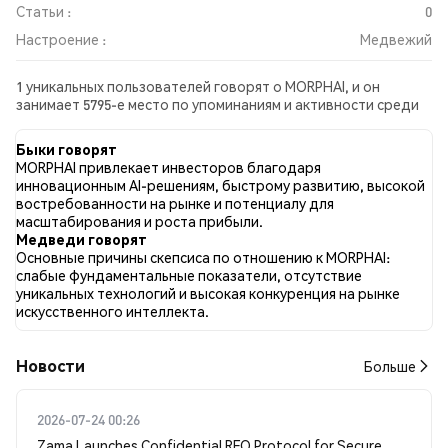
Статьи :
0
Настроение :
Медвежий
1 уникальных пользователей говорят о MORPHAI, и он
занимает 5795-е место по упоминаниям и активности среди
собранных постов. За последние 24 часа настроение в
отношении MORPHAI во всех социальных сетях было
Быки говорят
Медвежий. Всего было опубликовано 0 новостных статей о
MORPHAI привлекает инвесторов благодаря
MORPHAI. В Twitter 100.00% твитов имели бычий настрой по
инновационным AI-решениям, быстрому развитию, высокой
сравнению с 0.00% твитов с медвежьим настроем по
востребованности на рынке и потенциалу для
MORPHAI. 0.00% твитов были нейтральными по отношению к
масштабирования и роста прибыли.
MORPHAI. Эти данные основаны на 1 твитах.
Медведи говорят
Основные причины скепсиса по отношению к MORPHAI:
слабые фундаментальные показатели, отсутствие
уникальных технологий и высокая конкуренция на рынке
искусственного интеллекта.
Новости
Больше
2026-07-24 00:26
Zama Launches Confidential RFQ Protocol for Secure