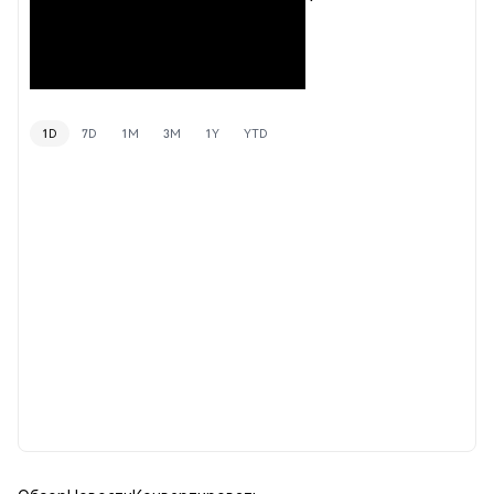
1D
7D
1M
3M
1Y
YTD