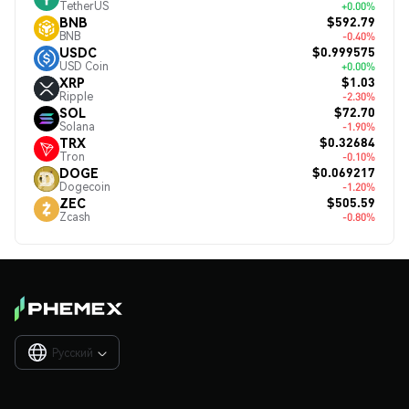
TetherUS
+0.00%
$592.79
BNB
BNB
-0.40%
$0.999575
USDC
USD Coin
+0.00%
$1.03
XRP
Ripple
-2.30%
$72.70
SOL
Solana
-1.90%
$0.32684
TRX
Tron
-0.10%
$0.069217
DOGE
Dogecoin
-1.20%
$505.59
ZEC
Zcash
-0.80%
Русский
