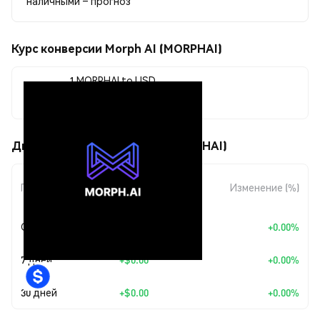
наличными – прогноз
Курс конверсии Morph AI (MORPHAI)
1 MORPHAI to USD
$0.00077321
Движения цены Morph AI (MORPHAI)
Изменение
Период
Изменение (%)
суммы
Сегодня
+
$0.00
+0.00%
7 дней
+
$0.00
+0.00%
30 дней
+
$0.00
+0.00%