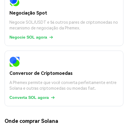
Negociação Spot
Negocie SOL/USDT e 54 outros pares de criptomoedas no
mecanismo de negociação da Phemex.
Negocie SOL agora

Conversor de Criptomoedas
A Phemex permite que você converta perfeitamente entre
Solana e outras criptomoedas ou moedas fiat.
Converta SOL agora

Onde comprar Solana