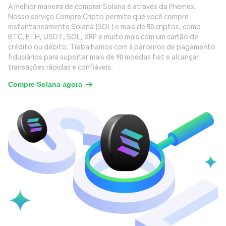
A melhor maneira de comprar Solana é através da Phemex.
Nosso serviço Compre Cripto permite que você compre
instantaneamente Solana (SOL) e mais de 50 criptos, como
BTC, ETH, USDT, SOL, XRP e muito mais com um cartão de
crédito ou débito. Trabalhamos com 6 parceiros de pagamento
fiduciários para suportar mais de 90 moedas fiat e alcançar
transações rápidas e confiáveis.
Compre Solana agora
