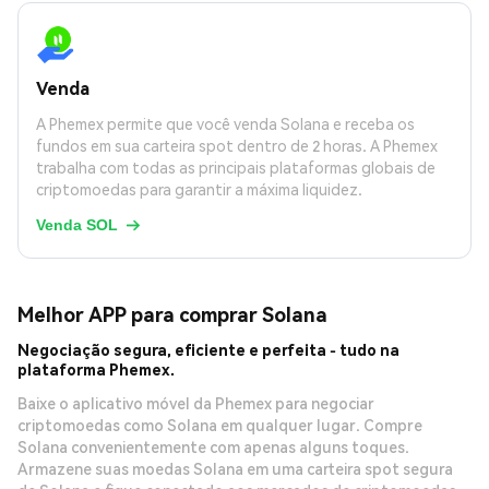
Venda
A Phemex permite que você venda Solana e receba os
fundos em sua carteira spot dentro de 2 horas. A Phemex
trabalha com todas as principais plataformas globais de
criptomoedas para garantir a máxima liquidez.
Venda SOL

Melhor APP para comprar Solana
Negociação segura, eficiente e perfeita - tudo na
plataforma Phemex.
Baixe o aplicativo móvel da Phemex para negociar
criptomoedas como Solana em qualquer lugar. Compre
Solana convenientemente com apenas alguns toques.
Armazene suas moedas Solana em uma carteira spot segura