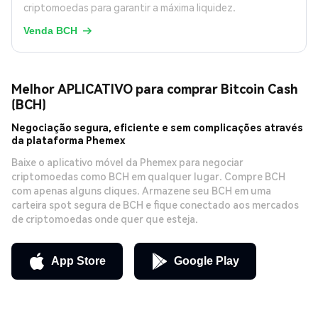
criptomoedas para garantir a máxima liquidez.
Venda BCH

Melhor APLICATIVO para comprar Bitcoin Cash
(BCH)
Negociação segura, eficiente e sem complicações através
da plataforma Phemex
Baixe o aplicativo móvel da Phemex para negociar
criptomoedas como BCH em qualquer lugar. Compre BCH
com apenas alguns cliques. Armazene seu BCH em uma
carteira spot segura de BCH e fique conectado aos mercados
de criptomoedas onde quer que esteja.
App Store
Google Play