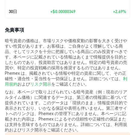
30日
+
$0.00000349
+2.69%
免責事項
暗号資産の価格は、市場リスクや価格変動の影響を大きく受けや
すい性質があります。お客様は、ご自身がよく理解している商
品、そしてリスクを十分に把握している商品にのみ投資すべきで
す。本ページに記載されている情報はあくまで情報提供を目的と
したものであり、投資助言ではありません。特定の暗号資産の売
買や、特定の投資戦略の採用を推奨するものではありません。
Phemex は、掲載されている情報や特定の資産に関して、その正
確性・適合性・妥当性を一切保証しません。詳細については、
利
用規約
および
リスク開示
をご確認ください。
なお、本ページで取り上げられている暗号資産（例：現在のリア
ルタイム価格）に関連するデータは、第三者の情報源に基づいて
提供されています。このデータは「現状のまま」情報提供目的で
表示されており、いかなる保証や表明も伴いません。第三者サイ
トへのリンクは、Phemex の管理下にありません。本ページに記
載された内容は、Phemex によるその信頼性や正確性の保証また
は支持を意味するものではありません。詳細については、利用規
約およびリスク開示をご確認ください。