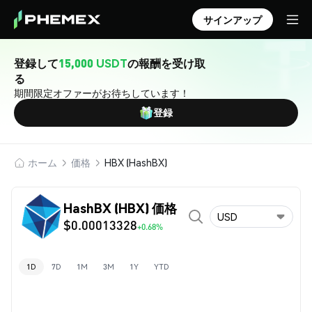
サインアップ
登録して
15,000 USDT
の報酬を受け取
る
期間限定オファーがお待ちしています！
登録
ホーム
価格
HBX (HashBX)
HashBX (HBX) 価格
USD
$0.00013328
+0.68%
1D
7D
1M
3M
1Y
YTD