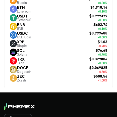
Bitcoin
+0.30%
$1,918.16
ETH
Ethereum
+0.10%
$0.999379
USDT
TetherUS
+0.00%
$602.74
BNB
BNB
+0.10%
$0.999688
USDC
USD Coin
+0.00%
$1.03
XRP
Ripple
-0.70%
$76.68
SOL
Solana
+0.70%
$0.329804
TRX
Tron
+0.00%
$0.069825
DOGE
Dogecoin
-0.50%
$508.56
ZEC
Zcash
-1.00%